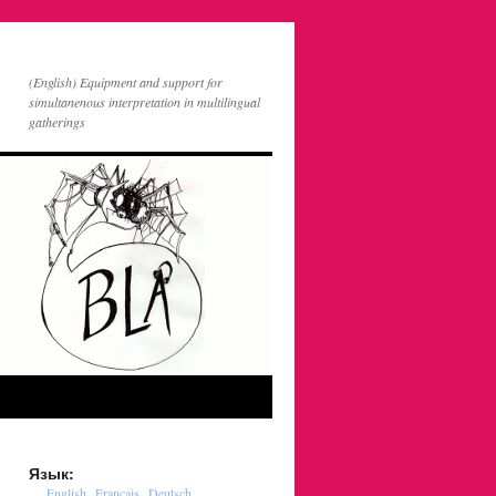
(English) Equipment and support for
simultanenous interpretation in multilingual
gatherings
Язык:
English
Français
Deutsch