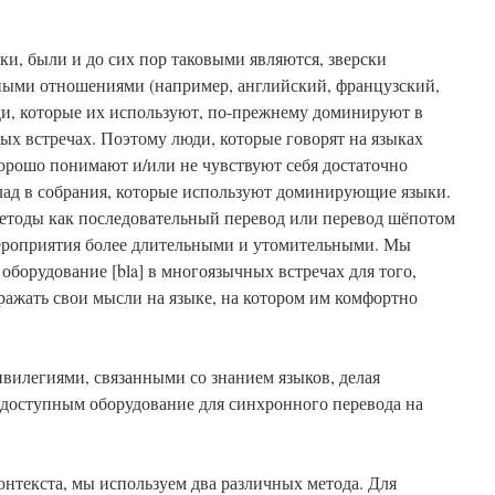
ыки, были и до сих пор таковыми являются, зверски
ными отношениями (например, английский, французский,
ди, которые их используют, по-прежнему доминируют в
х встречах. Поэтому люди, которые говорят на языках
орошо понимают и/или не чувствуют себя достаточно
клад в собрания, которые используют доминирующие языки.
методы как последовательный перевод или перевод шёпотом
ероприятия более длительными и утомительными. Мы
оборудование [bla] в многоязычных встречах для того,
ражать свои мысли на языке, на котором им комфортно
ривилегиями, связанными со знанием языков, делая
доступным оборудование для синхронного перевода на
контекста, мы используем два различных метода. Для